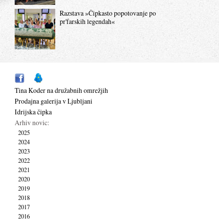
Razstava »Čipkasto popotovanje po
pr'farskih legendah«
Tina Koder na družabnih omrežjih
Prodajna galerija v Ljubljani
Idrijska čipka
Arhiv novic:
2025
2024
2023
2022
2021
2020
2019
2018
2017
2016