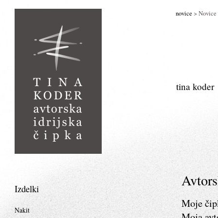
novice
> Novice
tina koder
Avtors
Izdelki
Moje čipk
Nakit
Moja avt