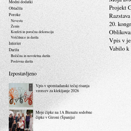
Modni dodatki
Projekt 
Oblačila
Razstava 
Poroke
Nevesta
20. kong
Ženin
Oblikovan
Konfeti in poročna dekoracija
Voščilnice in darila
Vpis v je
Interier
Vabilo k 
Darila
Božična in novoletna darila
Poslovna darila
Izpostavljeno
Vpis v spomladanski tečaj risanja
vzorcev za klekljanje 2026
Moje čipke na 1A Bienalu sodobne
čipke v Gironi (Španija)