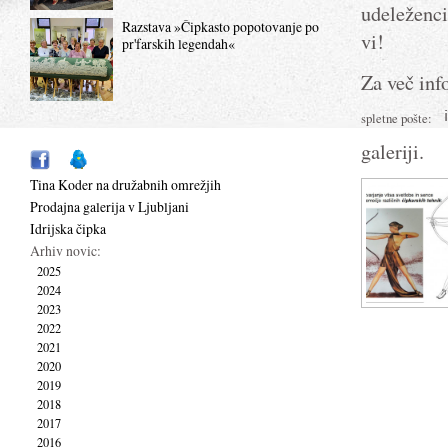
udeleženci
Razstava »Čipkasto popotovanje po
vi!
pr'farskih legendah«
Za več inf
spletne pošte:
galeriji.
Tina Koder na družabnih omrežjih
Prodajna galerija v Ljubljani
Idrijska čipka
Arhiv novic:
2025
2024
2023
2022
2021
2020
2019
2018
2017
2016