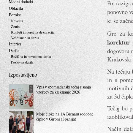
Modni dodatki
Po razigra
Oblačila
ponovno v
Poroke
ki se začn
Nevesta
Ženin
Gre za k
Konfeti in poročna dekoracija
Voščilnice in darila
korektur
p
Interier
dogovoru m
Darila
Božična in novoletna darila
Krakovski 
Poslovna darila
Na tečaju 
Izpostavljeno
in s pomo
motivnih č
Vpis v spomladanski tečaj risanja
vzorcev za klekljanje 2026
za 3d čipk
Tečaj bo p
Moje čipke na 1A Bienalu sodobne
izoblikoval
čipke v Gironi (Španija)
Način dela